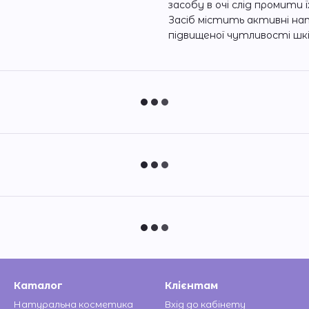
засобу в очі слід промити
Засіб містить активні на
підвищеної чутливості шкі
Каталог
Клієнтам
Натуральна косметика
Вхід до кабінету