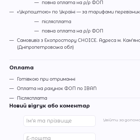
повна оплата на р/р ФОП
«Укрпоштою» по Україні — за тарифами перевізни
післясплата
повна оплата на р/р ФОП
Самовивіз з Екопростору CHOICE. Адреса м. Кам'ян
(Дніпропетровська обл)
Оплата
Готівкою при отриманні
Оплата на рахунок ФОП по IBAN
Післясплата
Новий відгук або коментар
Увійти за допом