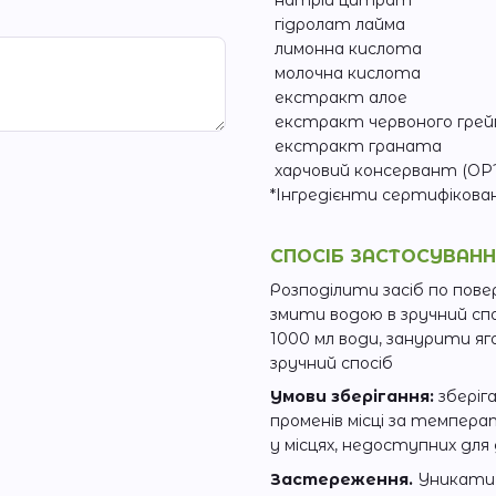
натрій цитрат
гідролат лайма
лимонна кислота
молочна кислота
екстракт алое
екстракт червоного гре
екстракт граната
харчовий консервант (OP
*Інгредієнти сертифіковані
СПОСІБ ЗАСТОСУВАН
Розподілити засіб по повер
змити водою в зручний спос
1000 мл води, занурити яг
зручний спосіб
Умови зберігання:
зберіг
променів місці за температ
у місцях, недоступних для 
Застереження.
Уникати 