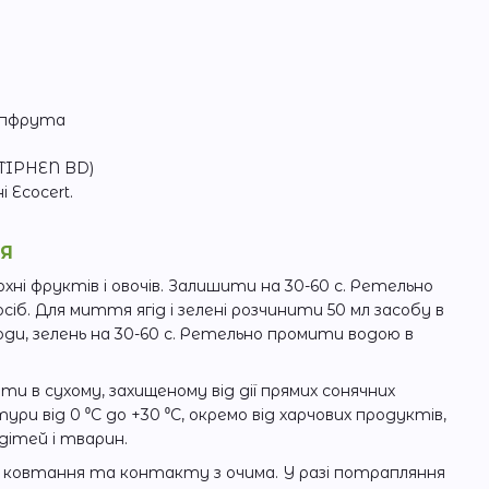
йпфрута
TIPHEN BD)
 Ecocert.
НЯ
хні фруктів і овочів. Залишити на 30-60 с. Ретельно
іб. Для миття ягід і зелені розчинити 50 мл засобу в
оди, зелень на 30-60 с. Ретельно промити водою в
ати в сухому, захищеному від дії прямих сонячних
ури від 0 ⁰C до +30 ⁰C, окремо від харчових продуктів,
дітей і тварин.
ковтання та контакту з очима. У разі потрапляння