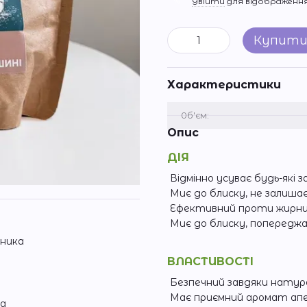
%
Увійти
для відображення
Купит
Характеристики
0б'єм:
Опис
ДІЯ
Відмінно усуває будь-які 
Миє до блиску, не залишає
Ефективний проти жирних і
Миє до блиску, попереджає
зника
ВЛАСТИВОСТІ
Безпечний завдяки нату
Має приємний аромат апе
ка