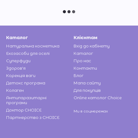
Каталог
Клієнтам
Натуральна косметика
Вхід до кабінету
Екозасоби для оселі
Каталог
Cуперфуди
Про нас
Здоров'я
Контакти
Корекція ваги
Блог
Детокс програма
Мапа сайту
Колаген
Для покупців
Антипаразитарні
Online католог Choice
програми
Доктор CHOICE
Ми в соцмережах
Партнерство з CHOICE