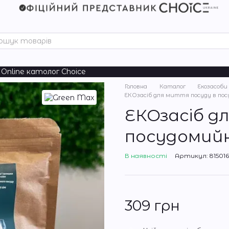
Online католог Choice
Головна
Каталог
Екозасоби 
ЕКОзасіб для миття посуду в по
ЕКОзасіб д
посудомийн
В наявності
Артикул: 815016
309 грн