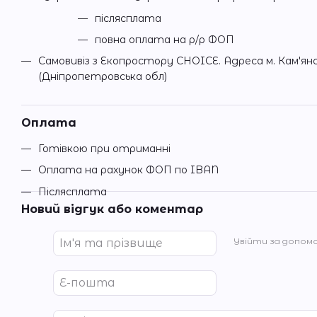
післясплата
повна оплата на р/р ФОП
Самовивіз з Екопростору CHOICE. Адреса м. Кам'ян
(Дніпропетровська обл)
Оплата
Готівкою при отриманні
Оплата на рахунок ФОП по IBAN
Післясплата
Новий відгук або коментар
Увійти за допом