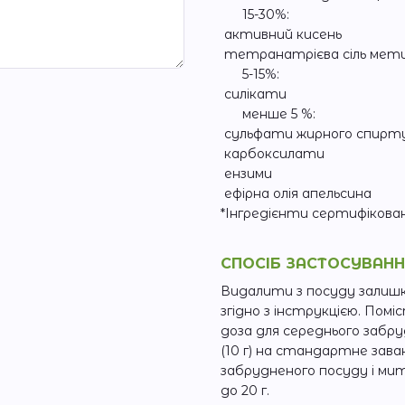
15-30%:
активний кисень
тетранатрієва сіль мети
5-15%:
силікати
менше 5 %:
сульфати жирного спирту к
карбоксилати
ензими
ефірна олія апельсина
*Інгредієнти сертифіковані
СПОСІБ ЗАСТОСУВАН
Видалити з посуду залишк
згідно з інструкцією. Пом
доза для середнього забру
(10 г) на стандартне зав
забрудненого посуду і ми
до 20 г.