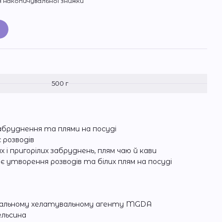
 накопичувальної знижки
и
500 г
забруднення та плями на посуді
 розводів
 пригорілих забруднень, плям чаю й кави
 утворення розводів та білих плям на посуді
ральному хелатувальному агенту MGDA
льсина