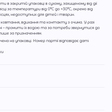
ати в закритій упаковці в сухому, захищеному від дії
ісці за температури від 0⁰C до +30⁰C, окремо від
ісцях, недоступних для дітей і тварин.
ковтання, вдихання та контакту з очима. У разі
і – промити їх водою та за потреби звернутися до
лише за призначенням.
ена на упаковці. Номер партії відповідає даті
ки