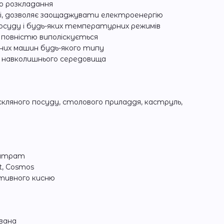
го розкладання
і, дозволяє заощаджувати електроенергію
посуду і будь-яких температурних режимів
повністю виполіскується
них машин будь-якого типу
 навколишнього середовища
кляного посуду, столового приладдя, каструль,
ентрат
t, Cosmos
тивного кисню
вана