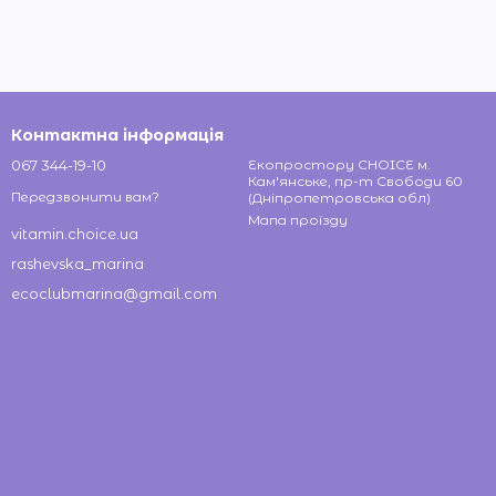
Контактна інформація
067 344-19-10
Екопростору CHOICE м.
Кам'янське, пр-т Свободи 60
Передзвонити вам?
(Дніпропетровська обл)
Мапа проїзду
vitamin.choice.ua
rashevska_marina
ecoclubmarina@gmail.com