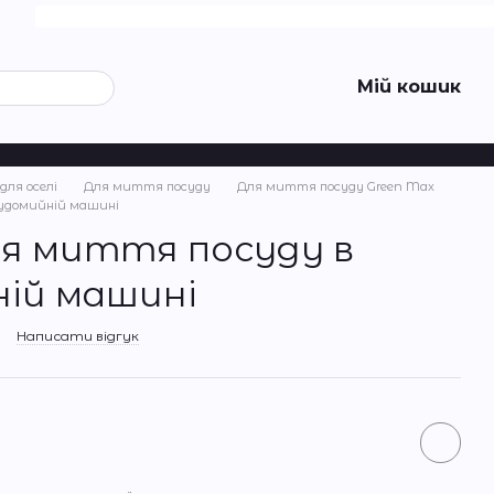
Мій кошик
для оселі
Для миття посуду
Для миття посуду Green Max
судомийній машині
ля миття посуду в
ій машині
Написати відгук