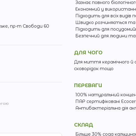
Зазнає повного біологічно
Економний у використанн
Підходить для всіх видів 
Швидко розчиняється та 
ське, пр-т Свободи 60
Підходить для посудомий
Безпечний для людини та
ДЛЯ ЧОГО
Для миття керамічного й с
сковорідок тощо
ПЕРЕВАГИ
100% натуральний конц
ПАР сертифіковані Ecocer
огою
Антибактеріальна дія ак
СКЛАД
Більше 30% сода кальцино