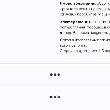
Умови зберігання:
зберіг
прямих сонячних променів м
харчових продуктів та у м
Застереження.
Уникати 
потрапляння порошку в оч
лікаря. Використовувати 
Дата виготовлення: зазнач
виготовлення.
Строк придатності: 3 ро