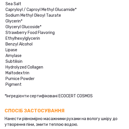
Sea Salt
Capryloyl / Caproyl Methyl Glucamide*
Sodium Methyl Oleoyl Taurate
Glycerin*
Glyceryl Glucoside*
Strawberry Food Flavoring
Ethylhexylglycerin
Benzyl Alcohol
Lipase
Amylase
Subtilisin
Hydrolyzed Collagen
Maltodextrin
Pumice Powder
Pigment
*Інгредієнти сертифіковані ECOCERT COSMOS
СПОСІБ ЗАСТОСУВАННЯ
Нанести рівномірно масажними рухами на вологу шкіру до
утворення піни, змити теплою водою.