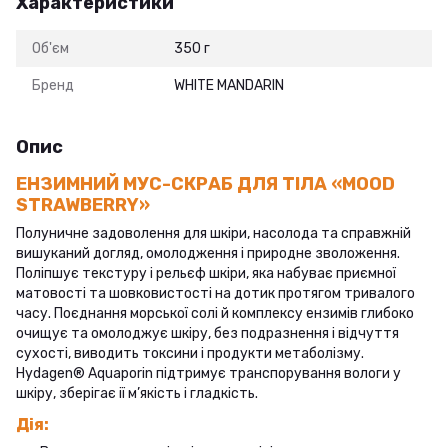
Характеристики
Об'єм
350 г
Бренд
WHITE MANDARIN
Опис
ЕНЗИМНИЙ МУС-СКРАБ ДЛЯ ТІЛА «MOOD
STRAWBERRY»
Полуничне задоволення для шкіри, насолода та справжній
вишуканий догляд, омолодження і природне зволоження.
Поліпшує текстуру і рельєф шкіри, яка набуває приємної
матовості та шовковистості на дотик протягом тривалого
часу. Поєднання морської солі й комплексу ензимів глибоко
очищує та омолоджує шкіру, без подразнення і відчуття
сухості, виводить токсини і продукти метаболізму.
Hydagen® Aquaporin підтримує транспорування вологи у
шкіру, зберігає ії м’якість і гладкість.
Дія: