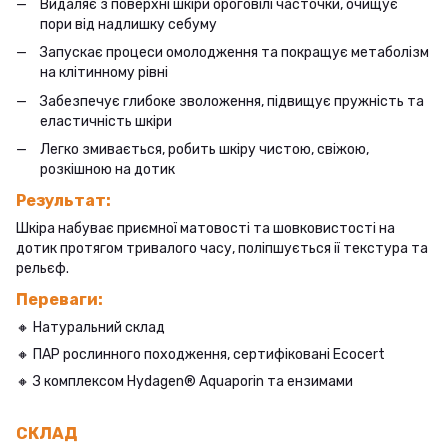
Видаляє з поверхні шкіри ороговілі часточки, очищує
пори від надлишку себуму
Запускає процеси омолодження та покращує метаболізм
на клітинному рівні
Забезпечує глибоке зволоження, підвищує пружність та
еластичність шкіри
Легко змивається, робить шкіру чистою, свіжою,
розкішною на дотик
Результат:
Шкіра набуває приємної матовості та шовковистості на
дотик протягом тривалого часу, поліпшується ії текстура та
рельєф.
Переваги:
🔸 Натуральний склад
🔸 ПАР рослинного походження, сертифіковані Ecocert
🔸 З комплексом Hydagen® Aquaporin та ензимами
СКЛАД