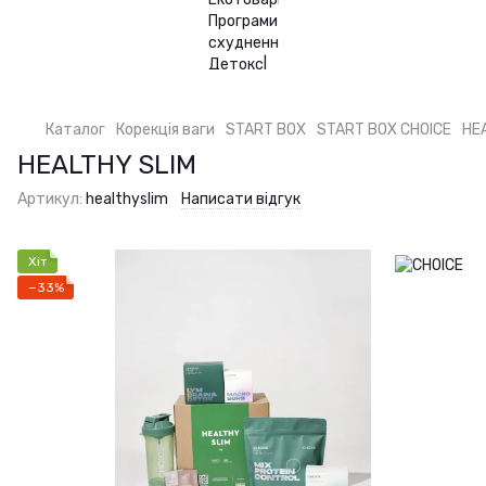
Каталог
Корекція ваги
START BOX
START BOX CHOICE
HE
HEALTHY SLIM
Артикул:
healthyslim
Написати відгук
Хіт
−33%