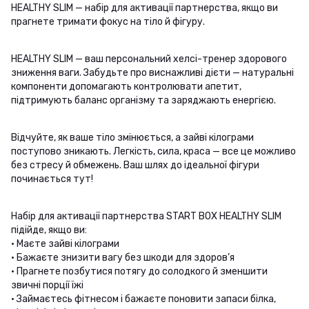
HEALTHY SLIM — набір для активації партнерства, якщо ви
прагнете тримати фокус на тіло й фігуру.
HEALTHY SLIM — ваш персональний хелсі-тренер здорового
зниження ваги. Забудьте про виснажливі дієти — натуральні
компоненти допомагають контролювати апетит,
підтримують баланс організму та заряджають енергією.
Відчуйте, як ваше тіло змінюється, а зайві кілограми
поступово зникають. Легкість, сила, краса — все це можливо
без стресу й обмежень. Ваш шлях до ідеальної фігури
починається тут!
Набір для активації партнерства START BOX HEALTHY SLIM
підійде, якщо ви:
• Маєте зайві кілограми
• Бажаєте знизити вагу без шкоди для здоров’я
• Прагнете позбутися потягу до солодкого й зменшити
звичні порції їжі
• Займаєтесь фітнесом і бажаєте поновити запаси білка,