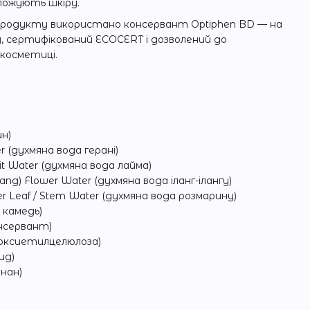
оложують шкіру.
продукту використано консервант Optiphen BD — на
у, сертифікований ECOCERT і дозволений до
 косметиці.
ин)
r (духмяна вода герані)
ruit Water (духмяна вода лайма)
ng) Flower Water (духмяна вода іланг-ілангу)
wer Leaf / Stem Water (духмяна вода розмарину)
 камедь)
онсервант)
дроксиетилцелюлоза)
ид)
нан)