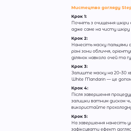
Мистецтво догляду Step 
Крок 1:
Почніть з очищення шкіри 
адже саме на чисту шкіру
Крок 2:
Нанесіть маску пальцями 
різні зони обличчя, орієн
ділянок навколо очей та гу
Крок 3:
Залиште маску на 20–30 хв
White Mandarin — це допо
Крок 4:
Після завершення процед
залишки ватним диском ч
використайте прохолодну 
Крок 5:
На завершення нанесіть у
зафіксувати ефект догляд