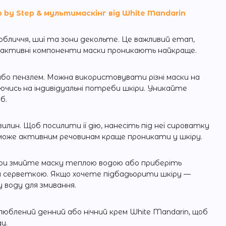
by Step & мультимаскінг від White Mandarin
обличчя, шиї та зони декольте. Це важливий етап,
 активні компоненти маски проникають найкраще.
або пензлем. Можна використовувати різні маски на
туючись на індивідуальні потреби шкіри. Уникайте
б.
илин. Щоб посилити її дію, нанесіть під неї сироватку
може активним речовинам краще проникати у шкіру.
ури змийте маску теплою водою або приберіть
и серветкою. Якщо хочете підбадьорити шкіру —
воду для змивання.
люблений денний або нічний крем White Mandarin, щоб
у.