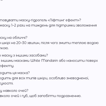
товувати маску-гідрогель «Ліфтинг ефект»?
аску 1–2 рази на тиждень для підтримки зволоження
ску на обличчі?
шкірі на 20–30 хвилин, після чого змити теплою водою
ткою.
 маску з іншими засобами?
 з іншими масками White Mandarin або наносити поверх
 ефекту.
дходить ця маска?
дить для всіх типів шкіри, особливо зневодненої,
сухості.
у навколо очей?
авколо очей і губ, щоб запобігти подразненню.