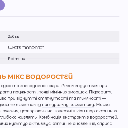
и
2x6 мл
WHITE MANDARIN
Всі типи
ЛЬ МІКС ВОДОРОСТЕЙ
сухої та зневодненої шкіри. Рекомендується при
рати пружності, появі мімічних зморшок. Підходить
обливо при відчутті стягнутості та тьмяності —
 шукаєте ефективну
натуральну косметику
. Маска
оложення, утворюючи на поверхні шкіри шар активних
і глибоко живлять. Комбінація екстрактів водоростей,
бових культур активізує клітинне оновлення, сприяє