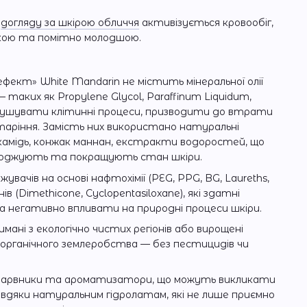
о
догляду за шкірою обличчя
активізується кровообіг,
дкою та помітно молодшою.
ефект» White Mandarin не містить мінеральної олії
х — таких як Propylene Glycol, Paraffinum Liquidum,
орушувати клітинні процеси, призводити до втрати
таріння. Замість них використано натуральні
камідь, конжак маннан, екстракти водоростей, що
лоджують та покращують стан шкіри.
вачів на основі нафтохімії (PEG, PPG, BG, Laureths,
онів (Dimethicone, Cyclopentasiloxane), які здатні
 негативно впливати на природні процеси шкіри.
ані з екологічно чистих регіонів або вирощені
 органічного землеробства — без пестицидів чи
і барвники та ароматизатори, що можуть викликати
авдяки натуральним гідролатам, які не лише приємно