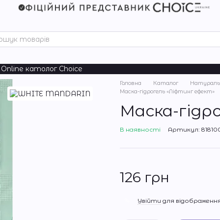
Online католог Choice
Головна
Каталог
Натураль
Маска-гідрогель «Ліфтинг ефект»
Маска-гідр
В наявності
Артикул: 81810
126 грн
%
Увійти
для відображення