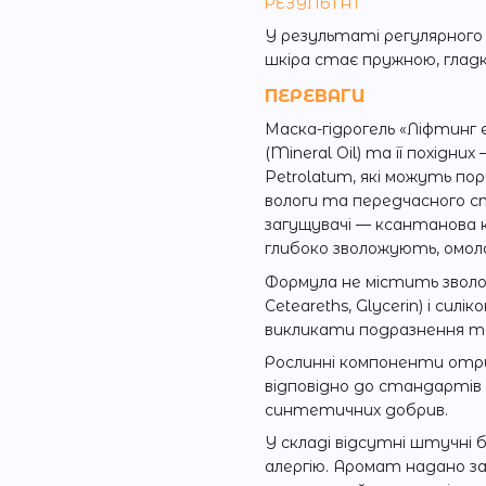
РЕЗУЛЬТАТ
У результаті регулярног
шкіра стає пружною, гла
ПЕРЕВАГИ
Маска-гідрогель «Ліфтинг 
(Mineral Oil) та її похідни
Petrolatum, які можуть п
вологи та передчасного с
загущувачі — ксантанова 
глибоко зволожують, омо
Формула не містить зволожу
Ceteareths, Glycerin) і силік
викликати подразнення та
Рослинні компоненти отрим
відповідно до стандартів
синтетичних добрив.
У складі відсутні штучн
алергію. Аромат надано з