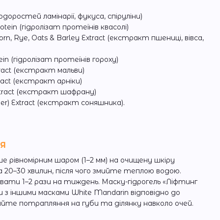
доростей ламінарії, фукуса, спіруліни)
otein (гідролізат протеїнів квасолі)
orn, Rye, Oats & Barley Extract (екстракт пшениці, вівса,
in (гідролізат протеїнів гороху)
tract (екстракт мальви)
ract (екстракт арніки)
xtract (екстракт шафрану)
wer) Extract (екстракт соняшника).
НЯ
е рівномірним шаром (1–2 мм) на очищену шкіру
 20–30 хвилин, після чого змийте теплою водою.
ати 1–2 рази на тиждень. Маску-гідрогель «Ліфтинг
з іншими масками White Mandarin відповідно до
айте потрапляння на губи та ділянку навколо очей.