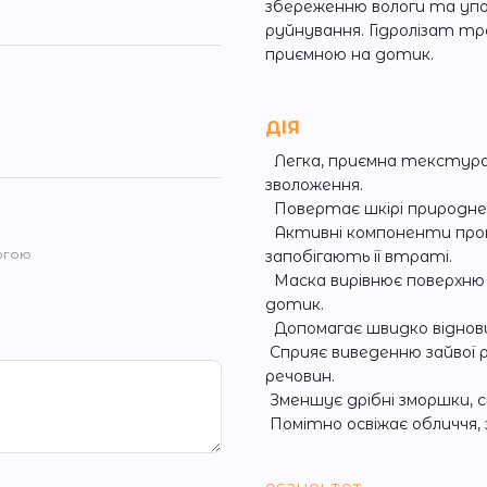
збереженню вологи та упов
руйнування. Гідролізат тре
приємною на дотик.
ДІЯ
Легка, приємна текстура
зволоження.
Повертає шкірі природне
Активні компоненти прон
огою
запобігають її втраті.
Маска вирівнює поверхню 
дотик.
Допомагає швидко віднов
Сприяє виведенню зайвої 
речовин.
Зменшує дрібні зморшки, с
Помітно освіжає обличчя,