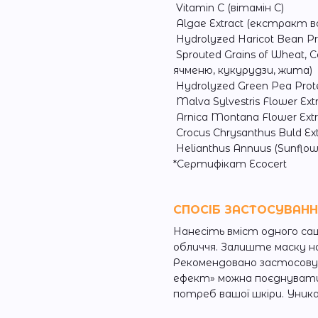
Vitamin C (вітамін C)
Algae Extract (екстракт во
Hydrolyzed Haricot Bean Pr
Sprouted Grains of Wheat, C
ячменю, кукурудзи, жита)
Hydrolyzed Green Pea Prote
Malva Sylvestris Flower Ex
Arnica Montana Flower Ext
Crocus Chrysanthus Buld E
Helianthus Annuus (Sunflo
*Сертифікат Ecocert
СПОСІБ ЗАСТОСУВАН
Нанесіть вміст одного саш
обличчя. Залиште маску на
Рекомендовано застосовув
ефект» можна поєднувати 
потреб вашої шкіри. Уник