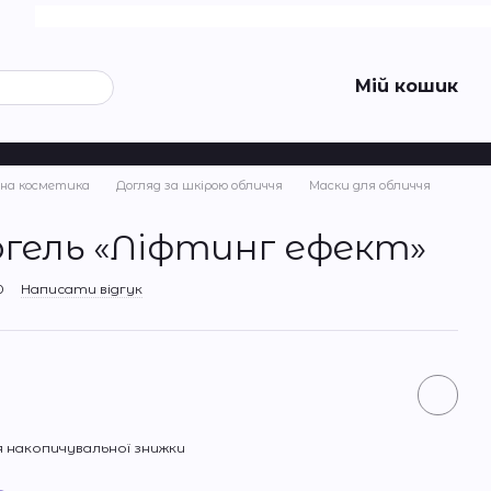
Мій кошик
на косметика
Догляд за шкірою обличчя
Маски для обличчя
огель «Ліфтинг ефект»
0
Написати відгук
 накопичувальної знижки