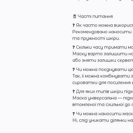
🧾 Часті питання
❓ Як часто можна викорис
Рекомендовано наносити м
та пружності шкіри.
❓ Скільки часу тримати ма
Маску варто залишити на 
або зняти залишки серве
❓ Чи можна поєднувати цю
Так, її можна комбінувати
сироватки для посилення
❓ Для яких типів шкіри пі
Маска універсальна — підхо
втомленої та схильної до 
❓ Чи можна наносити маск
Ні, слід уникати ділянки н