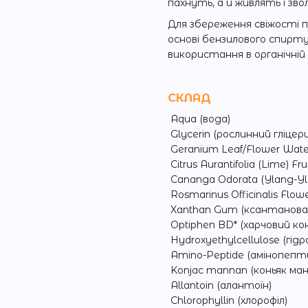
пахнуть, а й живлять і зв
Для збереження свіжості 
основі бензилового спирт
використання в органічній
СКЛАД
Aqua (вода)
Glycerin (рослинний гліцер
Geranium Leaf/Flower Wate
Citrus Aurаntifolia (Lime) F
Cananga Odorata (Ylang-Yla
Rosmarinus Officinalis Flo
Xanthan Gum (ксантанова
Optiphen BD* (харчовий к
Hydroxyethylcellulose (гі
Amino-Peptide (амінопепт
Konjac mannan (коньяк ман
Allantoin (алантоїн)
Chlorophyllin (хлорофіл)