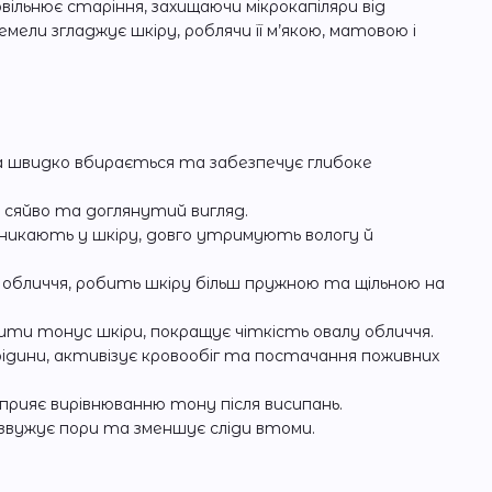
ільнює старіння, захищаючи мікрокапіляри від
мели згладжує шкіру, роблячи її м’якою, матовою і
 швидко вбирається та забезпечує глибоке
 сяйво та доглянутий вигляд.
икають у шкіру, довго утримують вологу й
обличчя, робить шкіру більш пружною та щільною на
ити тонус шкіри, покращує чіткість овалу обличчя.
рідини, активізує кровообіг та постачання поживних
прияє вирівнюванню тону після висипань.
 звужує пори та зменшує сліди втоми.