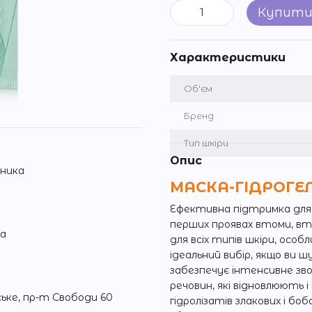
Купит
Характеристики
Об'єм
Бренд
Тип шкіри
Опис
зника
МАСКА-ГІДРОГЕ
Ефективна підтримка для 
перших проявах втоми, вт
ка
для всіх типів шкіри, ос
ідеальний вибір, якщо ви
забезпечує інтенсивне зв
речовин, які відновлюють 
ське, пр-т Свободи 60
гідролізатів злакових і бо