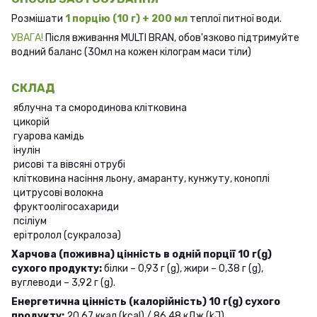
Розмішати
1 порцію (10 г) + 200 мл
теплої питної води.
УВАГА!
Після вживання MULTI BRAN, обов'язково підтримуйте
водний баланс (30мл на кожен кілограм маси тіли)
СКЛАД
яблучна та смородинова клітковина
цикорій
гуарова камідь
інулін
рисові та вівсяні отрубі
клітковина насіння льону, амаранту, кунжуту, коноплі
цитрусові волокна
фруктоолігосахариди
псіліум
ерітролол (сукралоза)
Харчова (поживна) цінність в одній порції 10 г(g)
сухого продукту:
білки – 0,93 г (g), жири – 0,38 г (g),
вуглеводи – 3,92 г (g).
Енергетична цінність (калорійність) 10 г(g) сухого
продукту:
20,67 ккал (kcal) / 86,48 кДж (kJ).