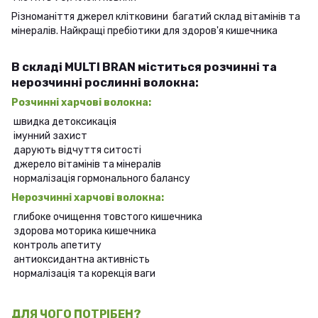
Різноманіття джерел клітковини багатий склад вітамінів та
мінералів. Найкращі пребіотики для здоров'я кишечника
В складі MULTI BRAN міститься розчинні та
нерозчинні рослинні волокна:
Розчинні харчові волокна:
швидка детоксикація
імунний захист
дарують відчуття ситості
джерело вітамінів та мінералів
нормалізація гормонального балансу
Нерозчинні харчові волокна:
глибоке очищення товстого кишечника
здорова моторика кишечника
контроль апетиту
антиоксидантна активність
нормалізація та корекція ваги
ДЛЯ ЧОГО ПОТРІБЕН?